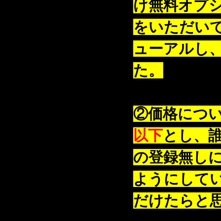
け無料オプ
をいただい
ューアルし、
た。
②価格につ
以下
とし、
の登録無し
ようにして
だけたらと