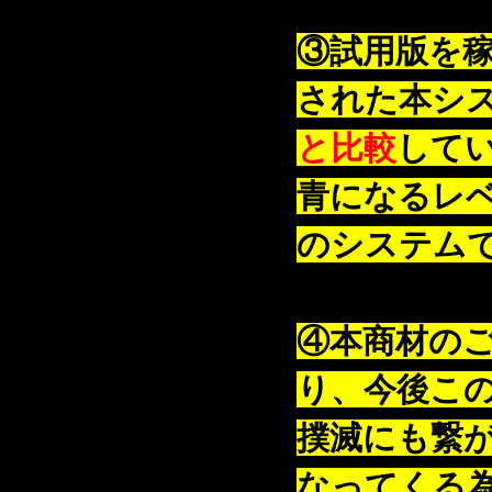
③試用版を稼
された本シ
と比較
して
青になるレ
のシステム
④本商材の
り、今後こ
撲滅にも繋
なってくる