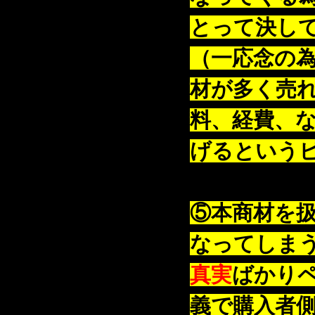
とって決し
（一応念の
材が多く売
料、経費、
げるという
⑤本商材を
なってしま
真実
ばかり
義で購入者