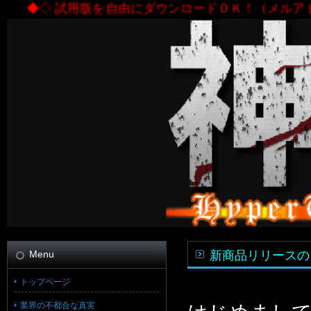
◆◇ 試用版を自由にダウンロードＯＫ！（メルアドなど
Menu
新商品リリースの
トップページ
業界の不都合な真実