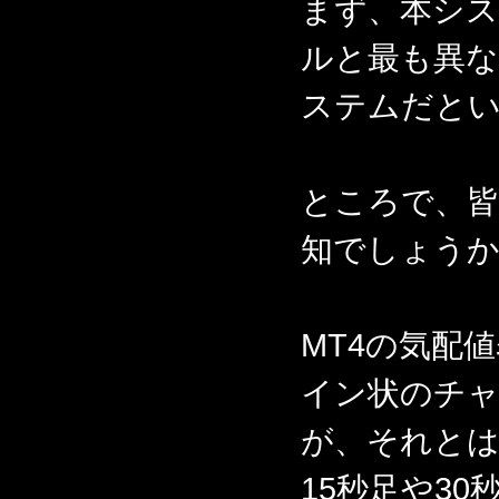
まず、本シ
ルと最も異
ステムだと
ところで、
知でしょう
MT4の気配
イン状のチ
が、それと
15秒足や3