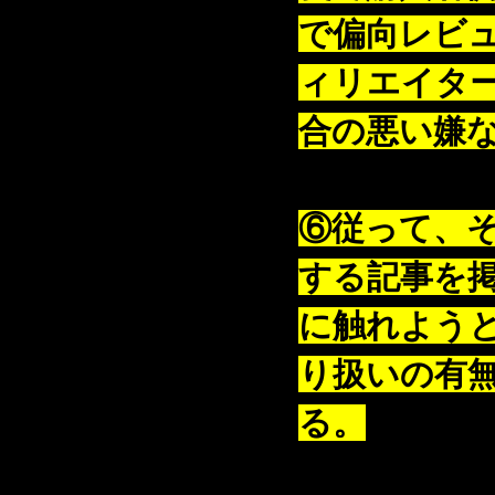
で偏向レビ
ィリエイタ
合の悪い嫌
⑥従って、
する記事を
に触れよう
り扱いの有
る。